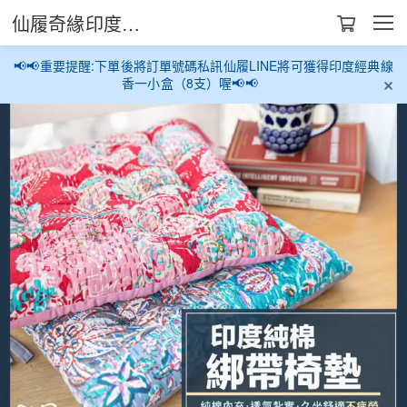
仙履奇緣印度生活館
📢📢重要提醒:下單後將訂單號碼私訊仙履LINE將可獲得印度經典線
香一小盒（8支）喔📢📢