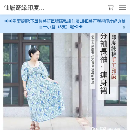
仙履奇緣印度生活館
📢📢重要提醒:下單後將訂單號碼私訊仙履LINE將可獲得印度經典線
香一小盒（8支）喔📢📢