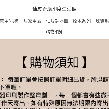
仙履奇緣印度生活館
床單/棉被
居家用品
仙履銅器皿
原木系列
珠寶系
購物須知