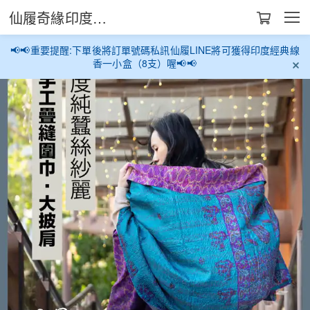
仙履奇緣印度生活館
📢📢重要提醒:下單後將訂單號碼私訊仙履LINE將可獲得印度經典線
香一小盒（8支）喔📢📢