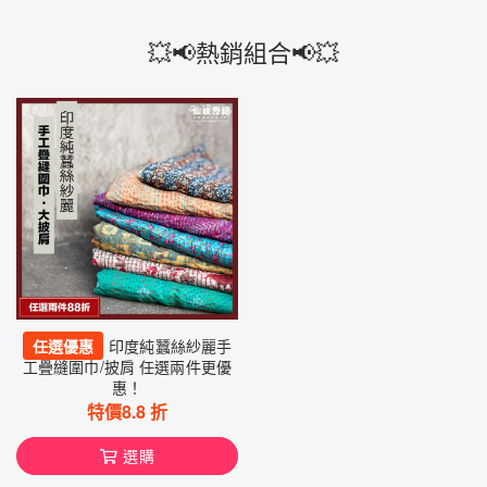
💥📢熱銷組合📢💥
任選優惠
印度純蠶絲紗麗手
工疊縫圍巾/披肩 任選兩件更優
惠！
特價
8.8
折
選購