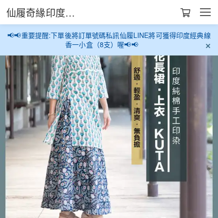
仙履奇緣印度生活館
📢📢重要提醒:下單後將訂單號碼私訊仙履LINE將可獲得印度經典線
香一小盒（8支）喔📢📢