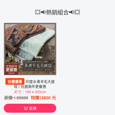
💥📢熱銷組合📢💥
任選優惠
印度水煮羊毛大披
毯 | 任選兩件更優惠
尺寸：150＊220cm
原價：
25600
特價
13800
元
選購