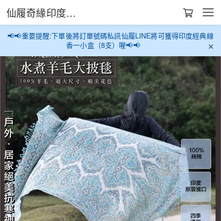
仙履奇緣印度生活館
📢📢重要提醒:下單後將訂單號碼私訊仙履LINE將可獲得印度經典線
香一小盒（8支）喔📢📢