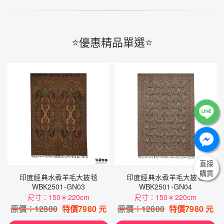
⭐️優惠精品單選⭐️
直接
購買
印度經典水煮羊毛大披毯
印度經典水煮羊毛大披毯
WBK2501-GN03
WBK2501-GN04
尺寸：150＊220cm
尺寸：150＊220cm
原價：
12800
特價
7980
元
原價：
12800
特價
7980
元