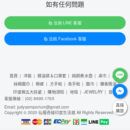
如有任何問題
洽詢 LINE 客服
洽詢 Facebook 客服
首頁
洋裝
精油袋＆口罩套
純銅煮水壺
桌巾
床單
絲棉圍巾
棉被
方手帕
長手帕
圍巾
擴香精油
印度棉五大好處
購物須知
地毯
JEWELRY
首頁
客服專線：(02) 8695-1765
直接
Email: judysemporium@gmail.com
購買
Copyright
©
2020 仙履奇緣印度生活館 All Rights Reserved.