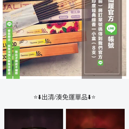
⭐️⬇️出清/湊免運單品⬇️⭐️