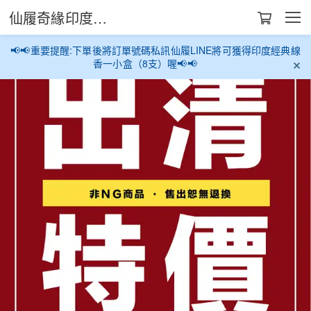
仙履奇緣印度生活館
📢📢重要提醒:下單後將訂單號碼私訊仙履LINE將可獲得印度經典線
香一小盒（8支）喔📢📢