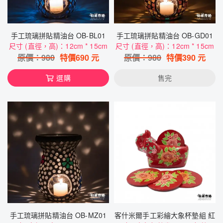
手工琉璃拼貼精油台 OB-BL01
手工琉璃拼貼精油台 OB-GD01
尺寸 (直徑，高)：12cm * 15cm
尺寸 (直徑，高)：12cm * 15cm
原價：
980
特價
690
元
原價：
980
特價
390
元
選購
售完
手工琉璃拼貼精油台 OB-MZ01
客什米爾手工彩繪大象杯墊組 紅