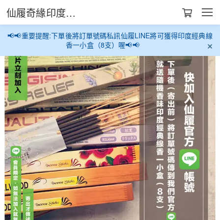
仙履奇緣印度生活館
📢📢重要提醒:下單後將訂單號碼私訊仙履LINE將可獲得印度經典線
香一小盒（8支）喔📢📢