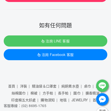
如有任何問題
洽詢 LINE 客服
洽詢 Facebook 客服
首頁
洋裝
精油袋＆口罩套
純銅煮水壺
桌巾
床單
絲棉圍巾
棉被
方手帕
長手帕
圍巾
擴香精油
印度棉五大好處
購物須知
地毯
JEWELRY
首頁
客服專線：(02) 8695-1765