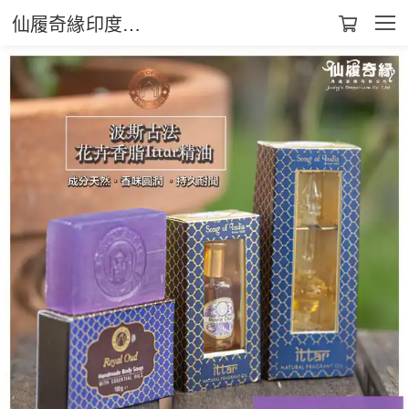
仙履奇緣印度生活館