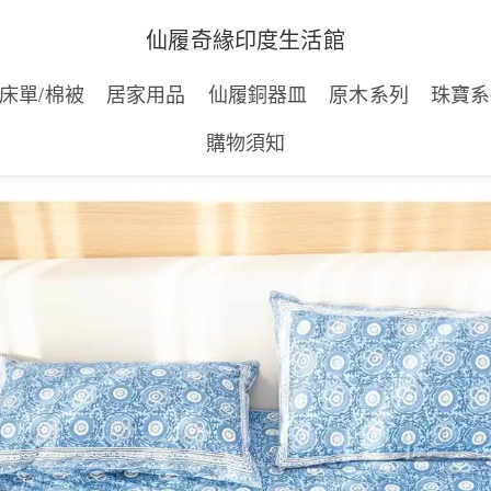
:下單後將訂單號碼私訊仙履LINE將可獲得印度經典線香一小盒（8
仙履奇緣印度生活館
床單/棉被
居家用品
仙履銅器皿
原木系列
珠寶系
購物須知