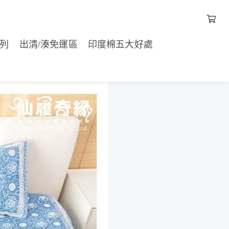
支）喔📢📢
列
出清/湊免運區
印度棉五大好處