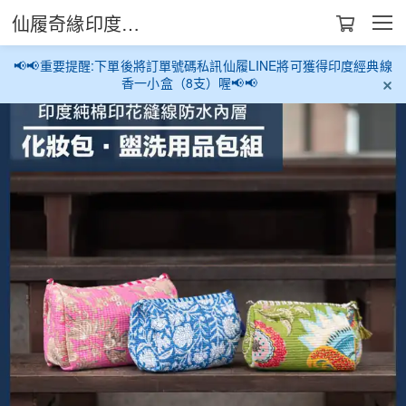
仙履奇緣印度生活館
📢📢重要提醒:下單後將訂單號碼私訊仙履LINE將可獲得印度經典線
香一小盒（8支）喔📢📢